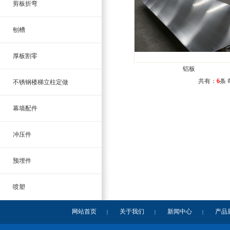
剪板折弯
刨槽
厚板割零
铝板
共有：
6
条
不锈钢楼梯立柱定做
幕墙配件
冲压件
预埋件
喷塑
网站首页
关于我们
新闻中心
产品
|
|
|