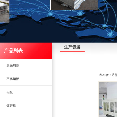
生产设备
产品列表
激光切割
发布者：丹阳市
不锈钢板
铝板
镀锌板