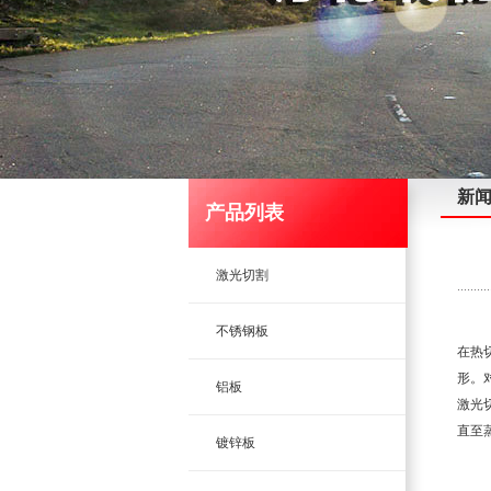
新
产品列表
激光切割
不锈钢板
在热
形。
铝板
激光
直至
镀锌板