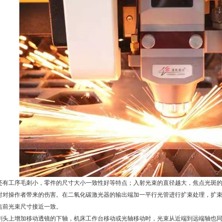
还有工序毛刺小，零件的尺寸大小一致性好等特点；入射光束的直径越大，焦点光斑
射对操作者带来的伤害。在二氧化碳激光器的输出端加一平行光管进行扩束处理，扩
焦前光束尺寸接近一致。
割头上增加移动透镜的下轴，机床工作台移动或光轴移动时，光束从近端到远端轴也