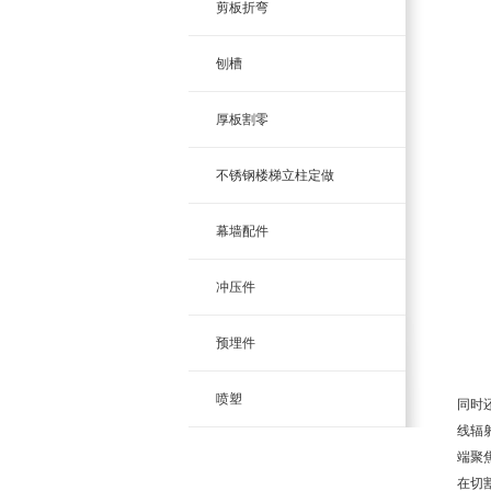
剪板折弯
刨槽
厚板割零
不锈钢楼梯立柱定做
幕墙配件
冲压件
预埋件
喷塑
同时
线辐
端聚
在切