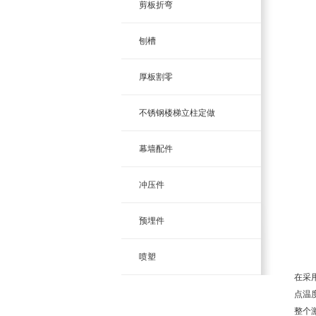
剪板折弯
刨槽
厚板割零
不锈钢楼梯立柱定做
幕墙配件
冲压件
预埋件
喷塑
在采
点温
整个