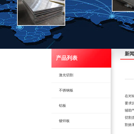
新
产品列表
激光切割
不锈钢板
在对
要求
铝板
辅助
切割
镀锌板
割效